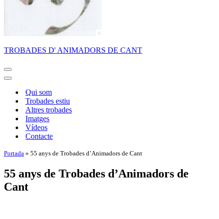
TROBADES D' ANIMADORS DE CANT
Menú
de
Menú
navegación
de
Qui som
navegación
Trobades estiu
Altres trobades
Imatges
Vídeos
Contacte
Portada
»
55 anys de Trobades d’Animadors de Cant
55 anys de Trobades d’Animadors de
Cant